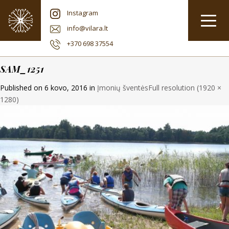
Instagram
info@vilara.lt
+370 698 37554
SAM_1251
Published on
6 kovo, 2016
in
Įmonių šventės
Full resolution (1920 ×
1280)