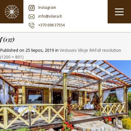
Instagram
info@vilara.lt
+370 698 37554
f (137)
Published on
25 liepos, 2019
in
Vestuvės Viloje RA
Full resolution
(1200 × 801)