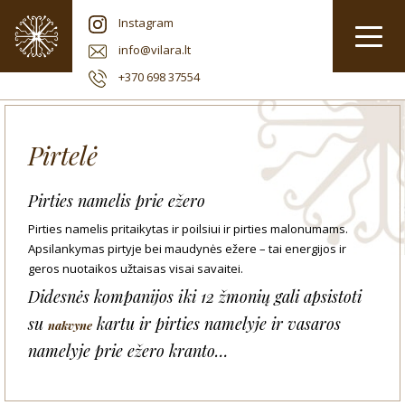
Instagram
info@vilara.lt
+370 698 37554
Pirtelė
Pirties namelis prie ežero
Pirties namelis pritaikytas ir poilsiui ir pirties malonumams.
Apsilankymas pirtyje bei maudynės ežere – tai energijos ir
geros nuotaikos užtaisas visai savaitei.
Didesnės kompanijos iki 12 žmonių gali apsistoti
su
kartu ir pirties namelyje ir vasaros
nakvyne
namelyje prie ežero kranto…